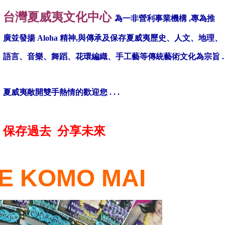
台灣夏威夷文化中心
為一非營利事業機構 ,
專為推
廣
並發揚 Aloha 精神,與傳承及保存夏威夷歷史
、
人文
、
地理
、
語
言
、
音樂
、
舞蹈
、
花環編織
、
手工藝等傳統藝術文
化為宗旨 .
夏威夷敞開雙手熱
情
的歡迎您 . . .
保存過去 分享未來
E KOMO MAI