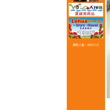
瀏覽人數︰00851121
夏